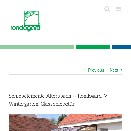
Skip
to
content
Previous
Next
Schiebelemente Altersbach » Rondogard ᐅ
Wintergarten, Glasschiebetür