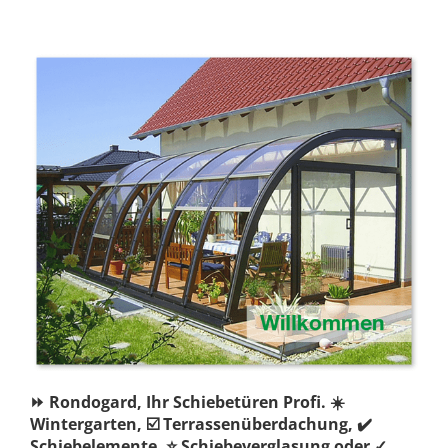
⏩ Rondogard, Ihr Schiebetüren Profi. ☀️
Wintergarten, ☑️ Terrassenüberdachung, ✔️
Schiebelemente, ⭐ Schiebeverglasung oder ✓