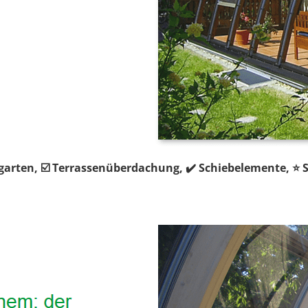
rgarten, ☑️ Terrassenüberdachung, ✔️ Schiebelemente, ⭐