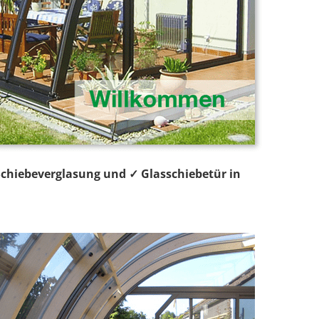
 Schiebeverglasung und ✓ Glasschiebetür in