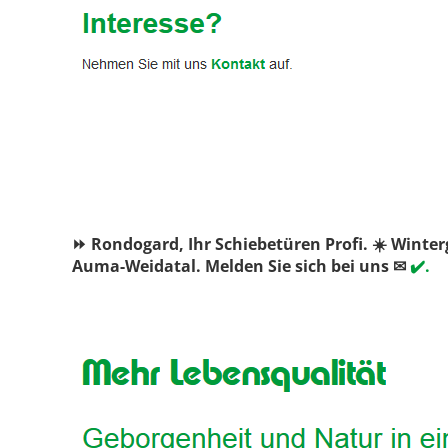
⏩ Rondogard, Ihr Schiebetüren Profi. ☀️ Winte
Auma-Weidatal. Melden Sie sich bei uns ✉
✔️.