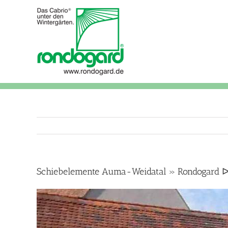
Skip
to
content
Schiebelemente Auma-Weidatal » Rondogard ᐅ 