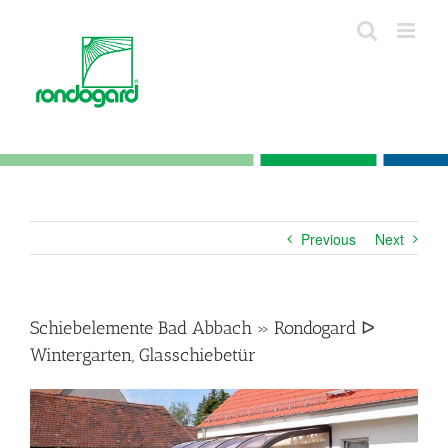
Skip
to
content
Previous
Next
Schiebelemente Bad Abbach » Rondogard ᐅ
Wintergarten, Glasschiebetür