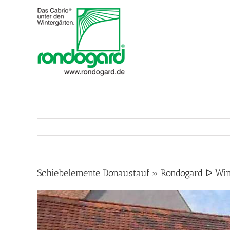
Skip
to
content
Schiebelemente Donaustauf » Rondogard ᐅ Win