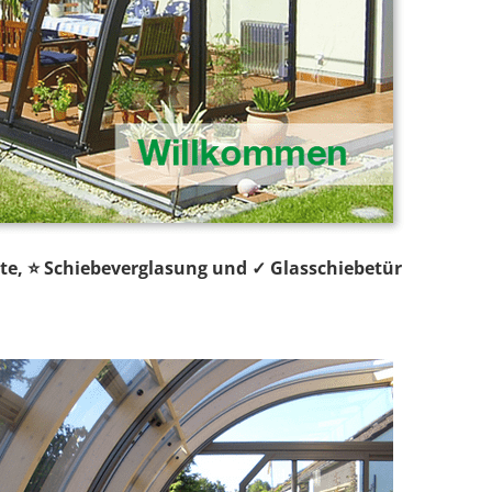
te, ⭐ Schiebeverglasung und ✓ Glasschiebetür