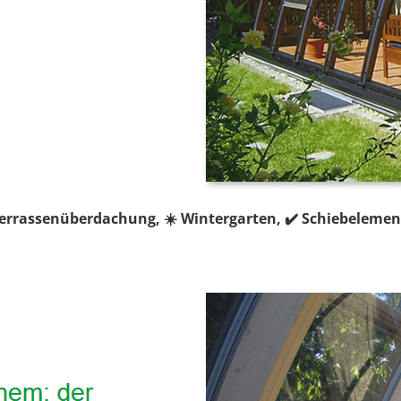
errassenüberdachung, ☀️ Wintergarten, ✔️ Schiebelemen