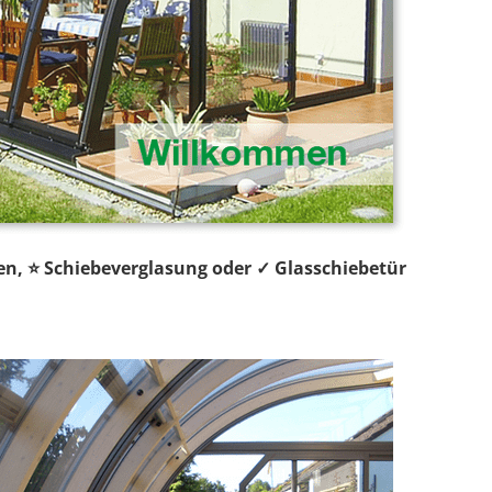
en, ⭐ Schiebeverglasung oder ✓ Glasschiebetür