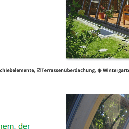
chiebelemente, ☑️ Terrassenüberdachung, ☀️ Wintergart