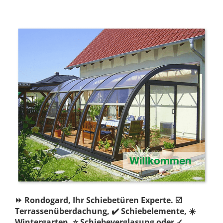
⏩ Rondogard, Ihr Schiebetüren Experte. ☑️
Terrassenüberdachung, ✔️ Schiebelemente, ☀️
Wintergarten, ⭐ Schiebeverglasung oder ✓