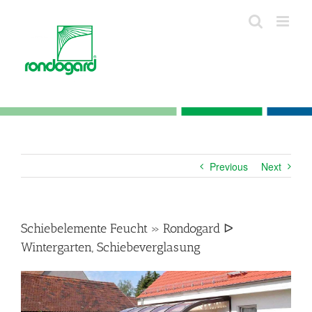
Skip
to
content
Previous
Next
Schiebelemente Feucht » Rondogard ᐅ
Wintergarten, Schiebeverglasung