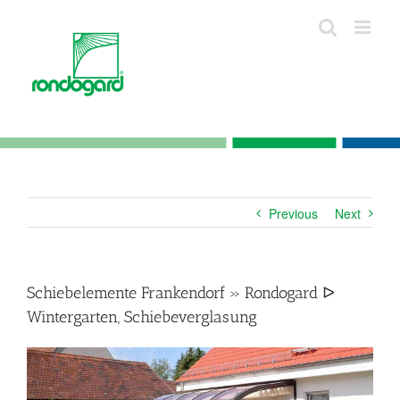
Skip
to
content
Previous
Next
Schiebelemente Frankendorf » Rondogard ᐅ
Wintergarten, Schiebeverglasung