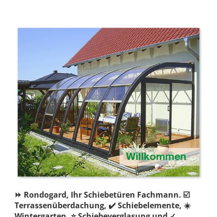
⏩ Rondogard, Ihr Schiebetüren Fachmann. ☑️
Terrassenüberdachung, ✔️ Schiebelemente, ☀️
Wintergarten, ⭐ Schiebeverglasung und ✓