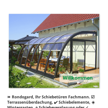
⏩ Rondogard, Ihr Schiebetüren Fachmann. ☑️
Terrassenüberdachung, ✔️ Schiebelemente, ☀️
Wintergarten, ⭐ Schiebeverglasung oder ✓