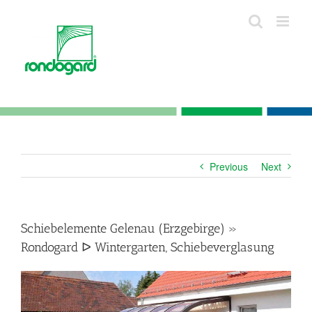
Skip
to
content
Previous
Next
Schiebelemente Gelenau (Erzgebirge) »
Rondogard ᐅ Wintergarten, Schiebeverglasung