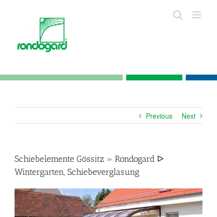
Skip
to
content
Previous
Next
Schiebelemente Gössitz » Rondogard ᐅ
Wintergarten, Schiebeverglasung