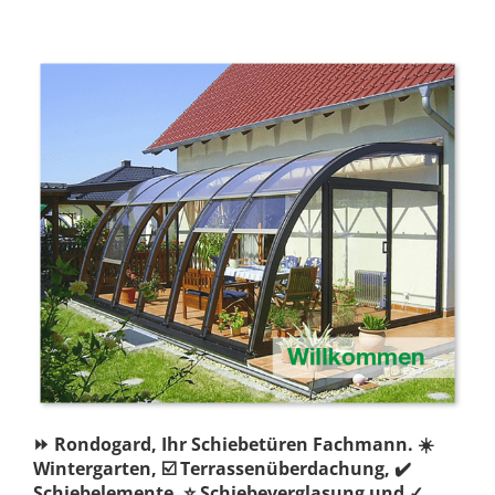
⏩ Rondogard, Ihr Schiebetüren Fachmann. ☀️
Wintergarten, ☑️ Terrassenüberdachung, ✔️
Schiebelemente, ⭐ Schiebeverglasung und ✓