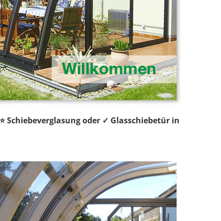
 ⭐ Schiebeverglasung oder ✓ Glasschiebetür in