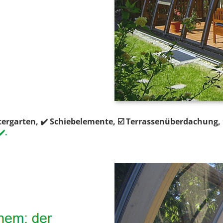
tergarten, ✔️ Schiebelemente, ☑️ Terrassenüberdachung,
️.