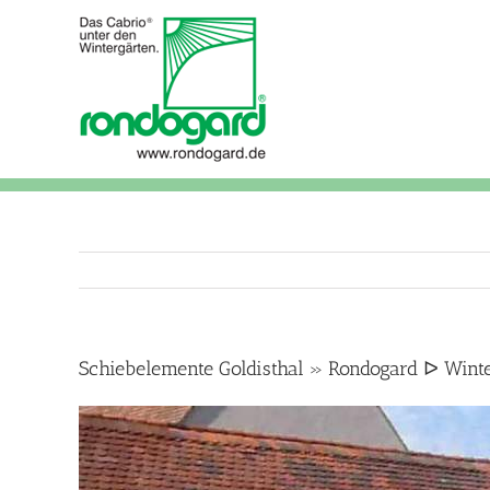
Skip
to
content
Schiebelemente Goldisthal » Rondogard ᐅ Wint