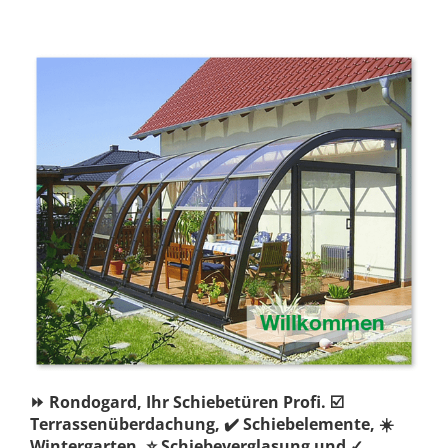
⏩ Rondogard, Ihr Schiebetüren Profi. ☑️
Terrassenüberdachung, ✔️ Schiebelemente, ☀️
Wintergarten, ⭐ Schiebeverglasung und ✓