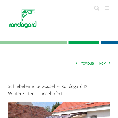
Skip
to
content
Previous
Next
Schiebelemente Gossel » Rondogard ᐅ
Wintergarten, Glasschiebetür