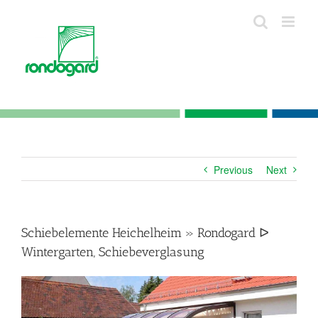
Skip
to
content
Previous
Next
Schiebelemente Heichelheim » Rondogard ᐅ
Wintergarten, Schiebeverglasung