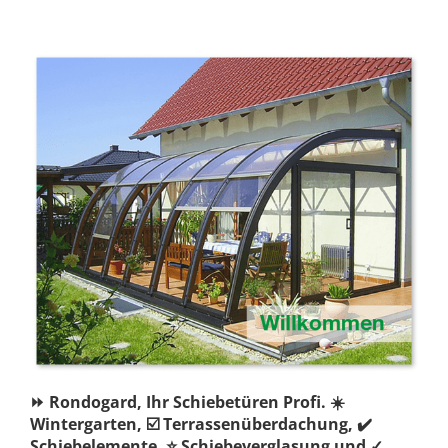
⏩ Rondogard, Ihr Schiebetüren Profi. ☀️
Wintergarten, ☑️ Terrassenüberdachung, ✔️
Schiebelemente, ⭐ Schiebeverglasung und ✓