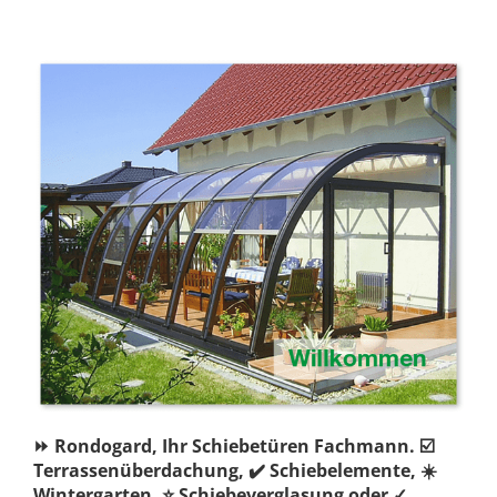
⏩ Rondogard, Ihr Schiebetüren Fachmann. ☑️
Terrassenüberdachung, ✔️ Schiebelemente, ☀️
Wintergarten, ⭐ Schiebeverglasung oder ✓