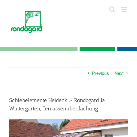
Skip
to
content
Previous
Next
Schiebelemente Heideck » Rondogard ᐅ
Wintergarten, Terrassenüberdachung