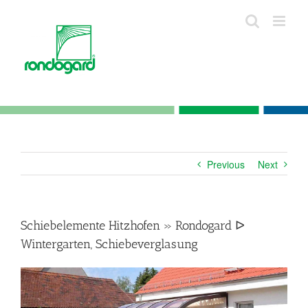
Skip
to
content
Previous
Next
Schiebelemente Hitzhofen » Rondogard ᐅ
Wintergarten, Schiebeverglasung