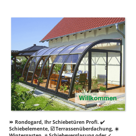
⏩ Rondogard, Ihr Schiebetüren Profi. ✔️
Schiebelemente, ☑️ Terrassenüberdachung, ☀️
Wintergarten, ⭐ Schiebeverglasung oder ✓