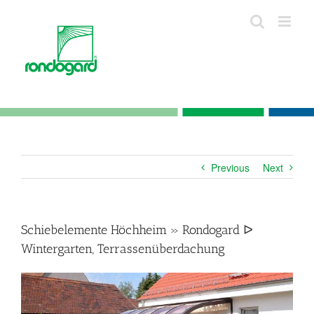
Skip
to
content
Previous
Next
Schiebelemente Höchheim » Rondogard ᐅ
Wintergarten, Terrassenüberdachung