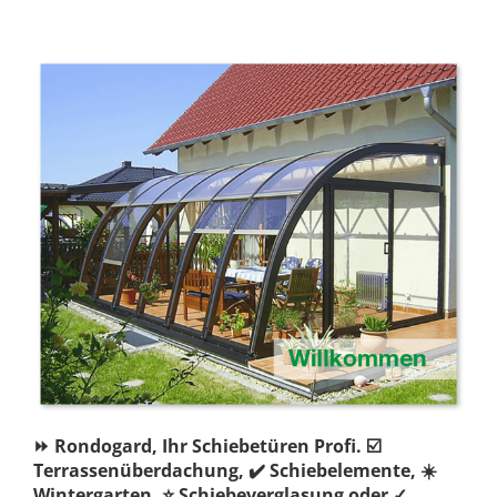
⏩ Rondogard, Ihr Schiebetüren Profi. ☑️
Terrassenüberdachung, ✔️ Schiebelemente, ☀️
Wintergarten, ⭐ Schiebeverglasung oder ✓