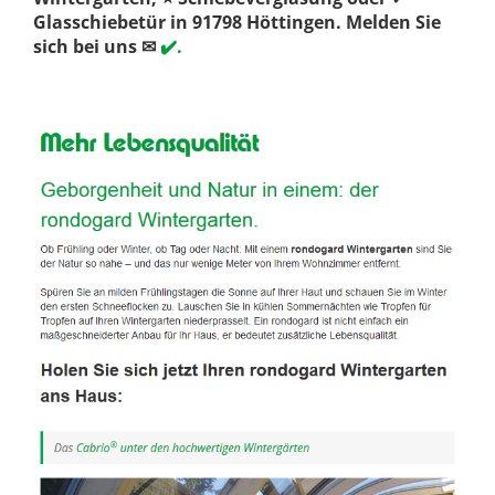
Glasschiebetür in 91798 Höttingen. Melden Sie
sich bei uns ✉
✔️.