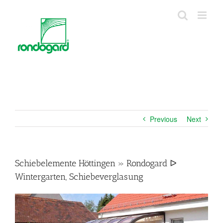
Skip
to
content
Previous
Next
Schiebelemente Höttingen » Rondogard ᐅ
Wintergarten, Schiebeverglasung