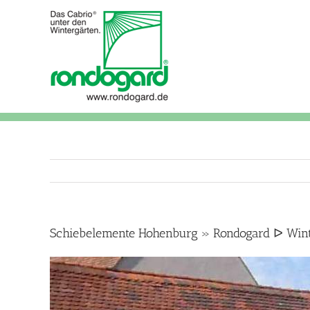
Skip
to
content
Schiebelemente Hohenburg » Rondogard ᐅ Wint