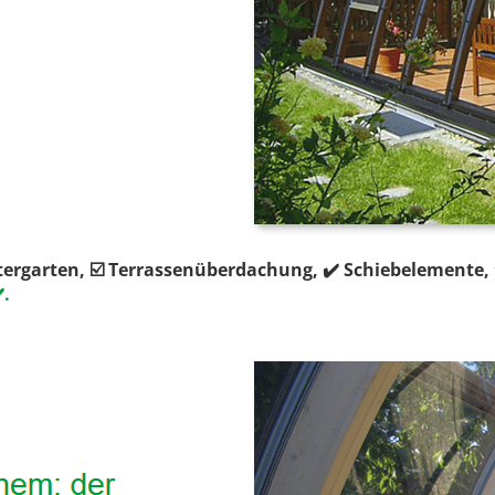
tergarten, ☑️ Terrassenüberdachung, ✔️ Schiebelemente,
️.