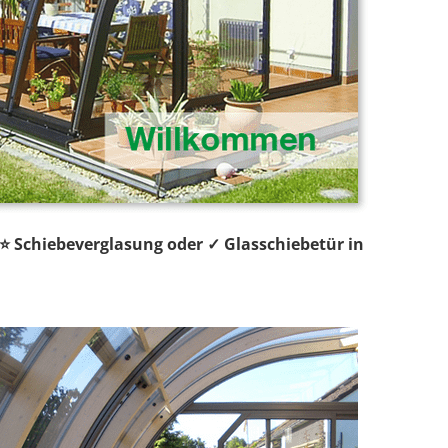
 ⭐ Schiebeverglasung oder ✓ Glasschiebetür in