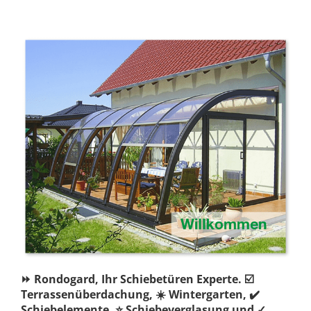
⏩ Rondogard, Ihr Schiebetüren Experte. ☑️
Terrassenüberdachung, ☀️ Wintergarten, ✔️
Schiebelemente, ⭐ Schiebeverglasung und ✓