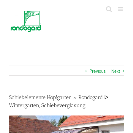
Skip
to
content
Previous
Next
Schiebelemente Hopfgarten » Rondogard ᐅ
Wintergarten, Schiebeverglasung