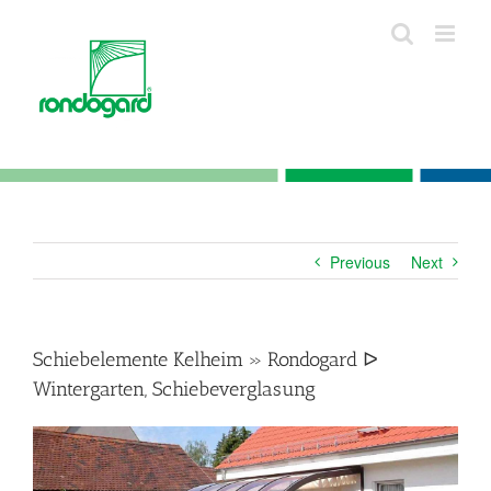
Skip
to
content
Previous
Next
Schiebelemente Kelheim » Rondogard ᐅ
Wintergarten, Schiebeverglasung