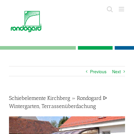
Skip
to
content
Previous
Next
Schiebelemente Kirchberg » Rondogard ᐅ
Wintergarten, Terrassenüberdachung