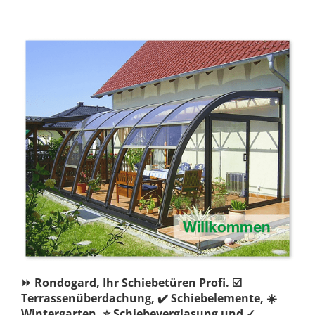
⏩ Rondogard, Ihr Schiebetüren Profi. ☑️
Terrassenüberdachung, ✔️ Schiebelemente, ☀️
Wintergarten, ⭐ Schiebeverglasung und ✓