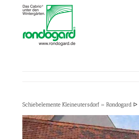
Skip
to
content
Schiebelemente Kleineutersdorf » Rondogard ᐅ 