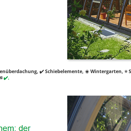
ssenüberdachung, ✔️ Schiebelemente, ☀️ Wintergarten, ⭐
✉
✔️.