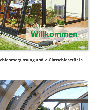
 Schiebeverglasung und ✓ Glasschiebetür in