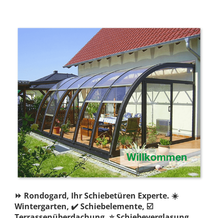
⏩ Rondogard, Ihr Schiebetüren Experte. ☀️
Wintergarten, ✔️ Schiebelemente, ☑️
Terrassenüberdachung, ⭐ Schiebeverglasung