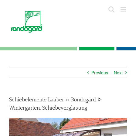
Skip
to
content
Previous
Next
Schiebelemente Laaber » Rondogard ᐅ
Wintergarten, Schiebeverglasung