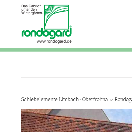
Skip
to
content
Schiebelemente Limbach-Oberfrohna » Rondogar