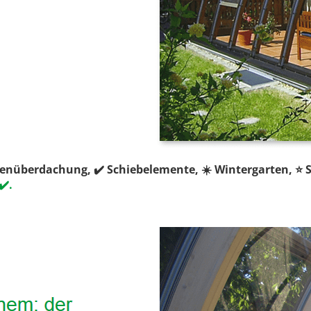
ssenüberdachung, ✔️ Schiebelemente, ☀️ Wintergarten, ⭐ 
✔️.