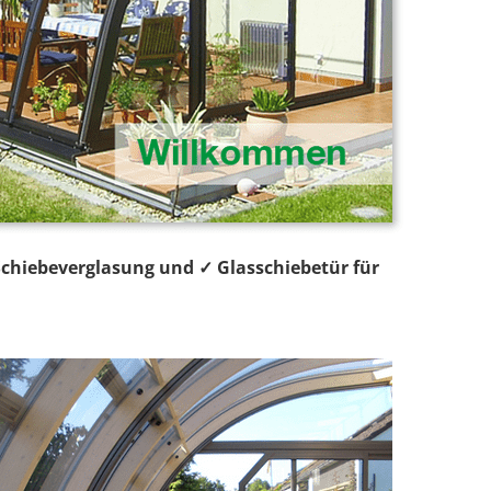
Schiebeverglasung und ✓ Glasschiebetür für