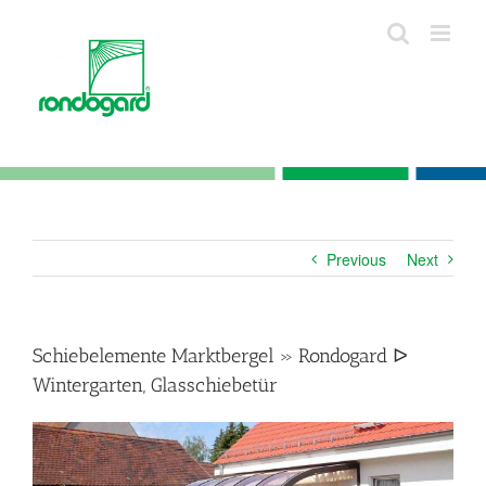
Skip
to
content
Previous
Next
Schiebelemente Marktbergel » Rondogard ᐅ
Wintergarten, Glasschiebetür