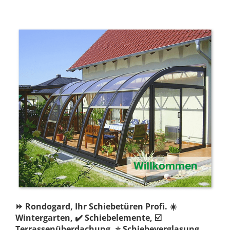
⏩ Rondogard, Ihr Schiebetüren Profi. ☀️
Wintergarten, ✔️ Schiebelemente, ☑️
Terrassenüberdachung, ⭐ Schiebeverglasung