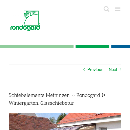
Skip
to
content
Previous
Next
Schiebelemente Meiningen » Rondogard ᐅ
Wintergarten, Glasschiebetür