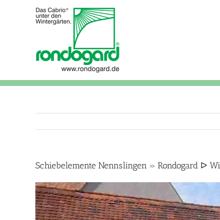
Skip
to
content
Schiebelemente Nennslingen » Rondogard ᐅ Win