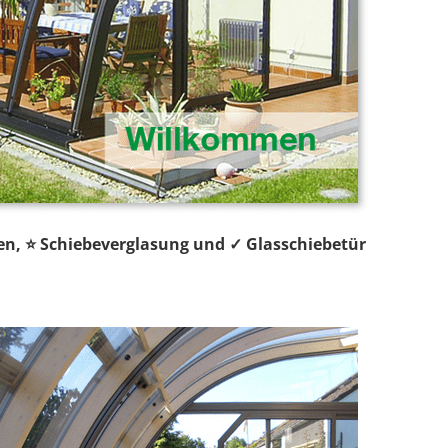
en, ⭐ Schiebeverglasung und ✓ Glasschiebetür