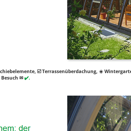
chiebelemente, ☑️ Terrassenüberdachung, ☀️ Wintergart
n Besuch ✉
✔️.