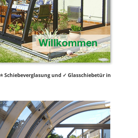
 ⭐ Schiebeverglasung und ✓ Glasschiebetür in