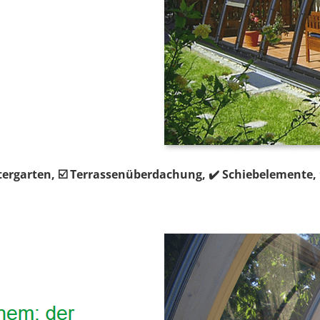
tergarten, ☑️ Terrassenüberdachung, ✔️ Schiebelemente,