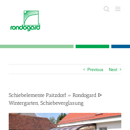
Skip
to
content
Previous
Next
Schiebelemente Paitzdorf » Rondogard ᐅ
Wintergarten, Schiebeverglasung