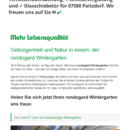
und ✓ Glasschiebetür für 07580 Paitzdorf. Wir
freuen uns auf Sie ✉
✔️.