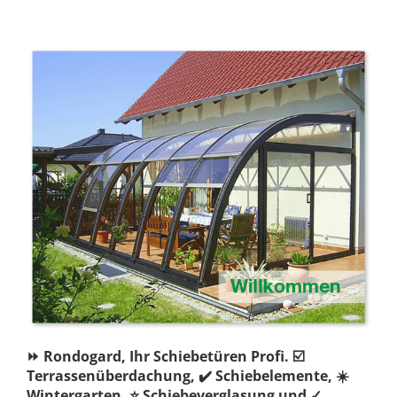
⏩ Rondogard, Ihr Schiebetüren Profi. ☑️
Terrassenüberdachung, ✔️ Schiebelemente, ☀️
Wintergarten, ⭐ Schiebeverglasung und ✓