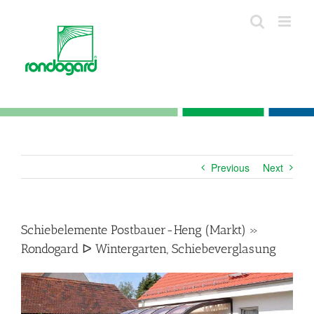
Skip
to
content
Previous
Next
Schiebelemente Postbauer-Heng (Markt) »
Rondogard ᐅ Wintergarten, Schiebeverglasung