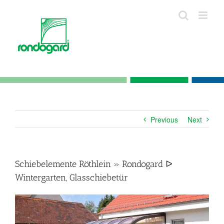
Skip
to
content
Previous
Next
Schiebelemente Röthlein » Rondogard ᐅ
Wintergarten, Glasschiebetür