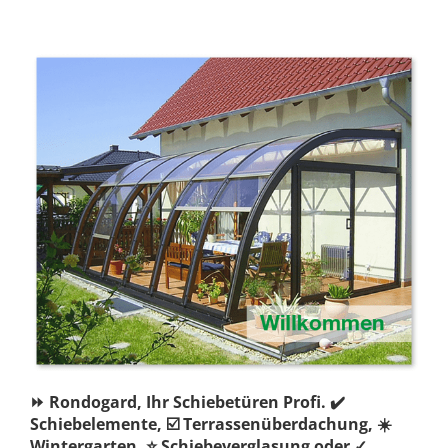
⏩ Rondogard, Ihr Schiebetüren Profi. ✔️
Schiebelemente, ☑️ Terrassenüberdachung, ☀️
Wintergarten, ⭐ Schiebeverglasung oder ✓