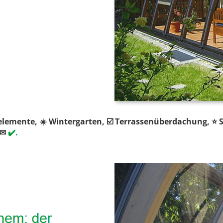
belemente, ☀️ Wintergarten, ☑️ Terrassenüberdachung, ⭐ 
 ✉
✔️.