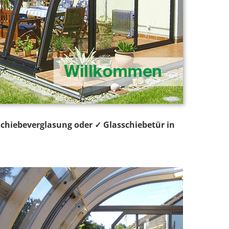
Schiebeverglasung oder ✓ Glasschiebetür in