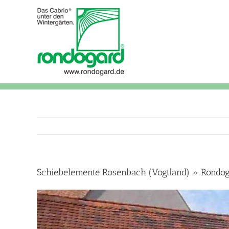
Skip
to
content
Schiebelemente Rosenbach (Vogtland) » Rondog