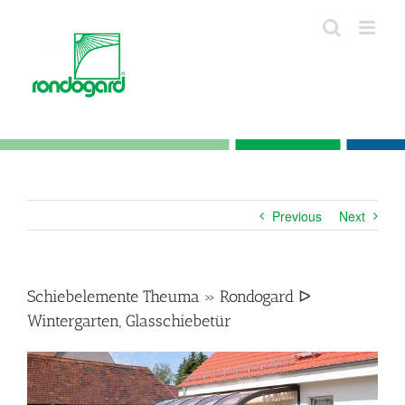
Skip
to
content
Previous
Next
Schiebelemente Theuma » Rondogard ᐅ
Wintergarten, Glasschiebetür