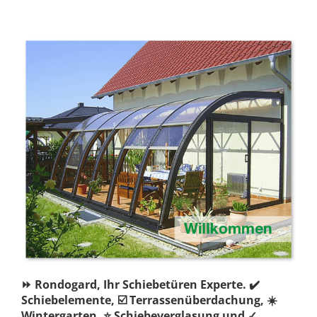
⏩ Rondogard, Ihr Schiebetüren Experte. ✔️
Schiebelemente, ☑️ Terrassenüberdachung, ☀️
Wintergarten, ⭐ Schiebeverglasung und ✓