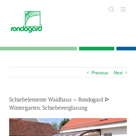
Skip
to
content
Previous
Next
Schiebelemente Waidhaus » Rondogard ᐅ
Wintergarten, Schiebeverglasung