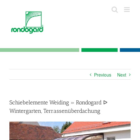
Skip
to
content
Previous
Next
Schiebelemente Weiding » Rondogard ᐅ
Wintergarten, Terrassenüberdachung