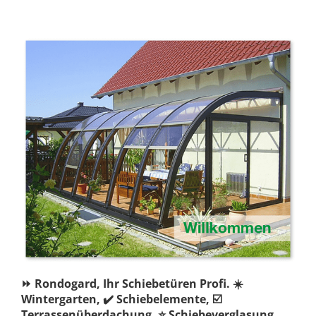
⏩ Rondogard, Ihr Schiebetüren Profi. ☀️
Wintergarten, ✔️ Schiebelemente, ☑️
Terrassenüberdachung, ⭐ Schiebeverglasung