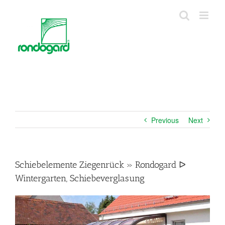
Skip
to
content
Previous
Next
Schiebelemente Ziegenrück » Rondogard ᐅ
Wintergarten, Schiebeverglasung