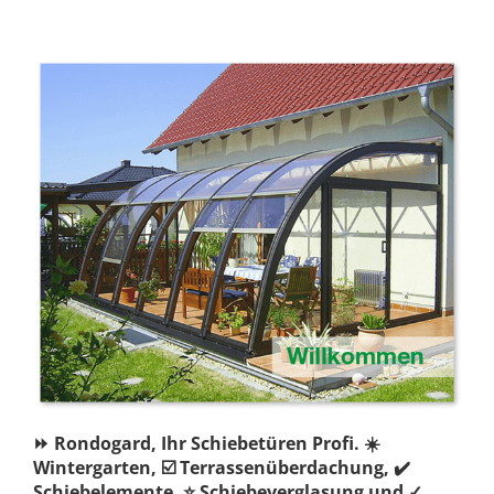
⏩ Rondogard, Ihr Schiebetüren Profi. ☀️
Wintergarten, ☑️ Terrassenüberdachung, ✔️
Schiebelemente, ⭐ Schiebeverglasung und ✓