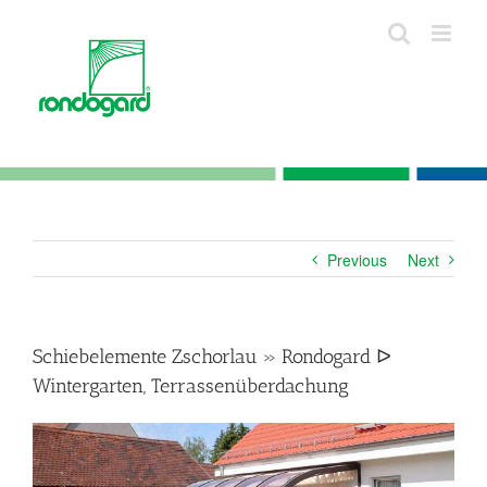
Skip
to
content
Previous
Next
Schiebelemente Zschorlau » Rondogard ᐅ
Wintergarten, Terrassenüberdachung