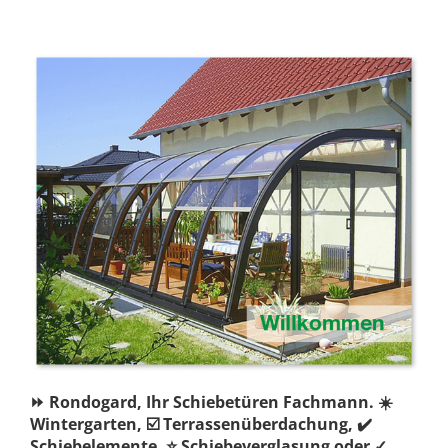
⏩ Rondogard, Ihr Schiebetüren Fachmann. ☀️
Wintergarten, ☑️ Terrassenüberdachung, ✔️
Schiebelemente, ⭐ Schiebeverglasung oder ✓