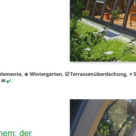
belemente, ☀️ Wintergarten, ☑️ Terrassenüberdachung, ⭐ 
 ✉
✔️.