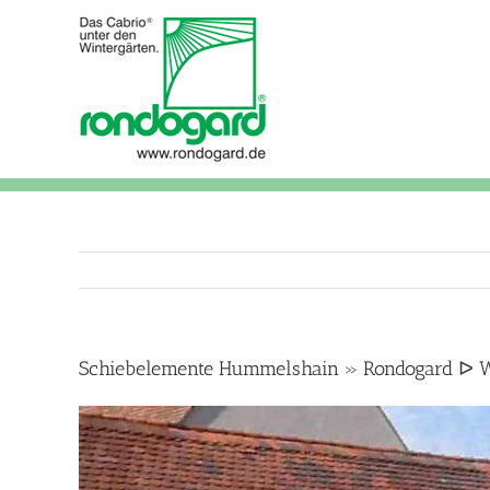
Skip
to
content
Schiebelemente Hummelshain » Rondogard ᐅ Wi