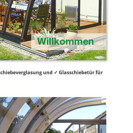
Schiebeverglasung und ✓ Glasschiebetür für