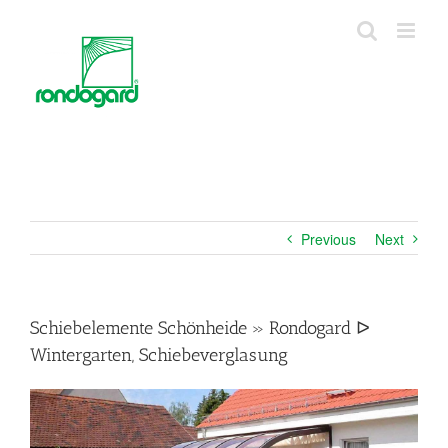
Skip
to
content
Previous
Next
Schiebelemente Schönheide » Rondogard ᐅ
Wintergarten, Schiebeverglasung