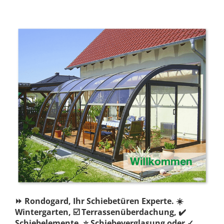
⏩ Rondogard, Ihr Schiebetüren Experte. ☀️
Wintergarten, ☑️ Terrassenüberdachung, ✔️
Schiebelemente, ⭐ Schiebeverglasung oder ✓