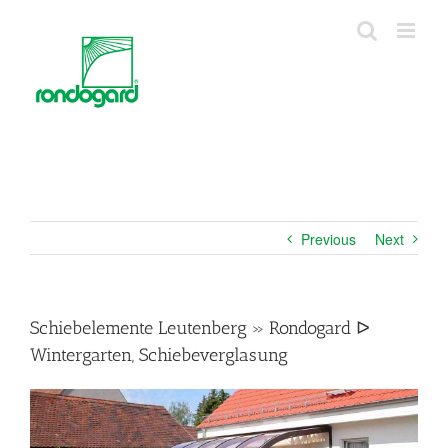
Skip
to
content
Previous
Next
Schiebelemente Leutenberg » Rondogard ᐅ
Wintergarten, Schiebeverglasung