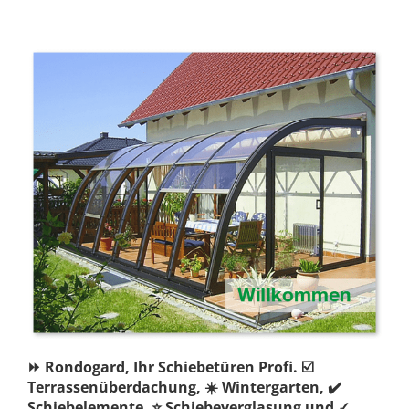
⏩ Rondogard, Ihr Schiebetüren Profi. ☑️
Terrassenüberdachung, ☀️ Wintergarten, ✔️
Schiebelemente, ⭐ Schiebeverglasung und ✓