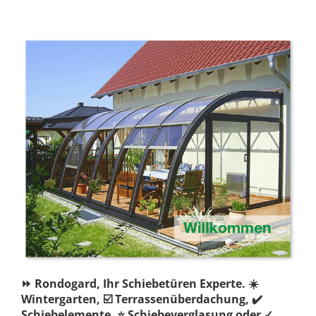
⏩ Rondogard, Ihr Schiebetüren Experte. ☀️
Wintergarten, ☑️ Terrassenüberdachung, ✔️
Schiebelemente, ⭐ Schiebeverglasung oder ✓