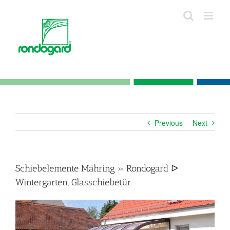
Skip
to
content
Previous
Next
Schiebelemente Mähring » Rondogard ᐅ
Wintergarten, Glasschiebetür